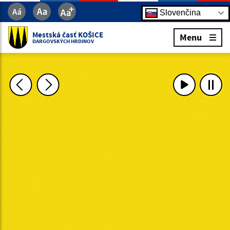
Slovenčina
Mestská časť KOŠICE
Menu
DARGOVSKÝCH HRDINOV