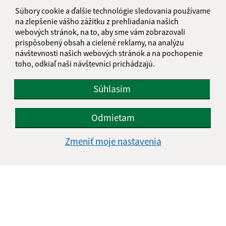
informatika@kosice-dh.sk
Súbory cookie a ďalšie technológie sledovania používame
+421 55 300 90 01
na zlepšenie vášho zážitku z prehliadania našich
webových stránok, na to, aby sme vám zobrazovali
IČO: 00690988
prispôsobený obsah a cielené reklamy, na analýzu
návštevnosti našich webových stránok a na pochopenie
toho, odkiaľ naši návštevníci prichádzajú.
Súhlasím
Odmietam
Zmeniť moje nastavenia