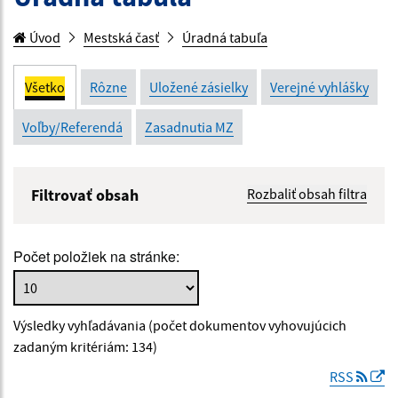
Úvod
Mestská časť
Úradná tabuľa
Všetko
Rôzne
Uložené zásielky
Verejné vyhlášky
Voľby/Referendá
Zasadnutia MZ
Filtrovať obsah
Rozbaliť obsah filtra
Názov:
Počet položiek na stránke:
Popis:
Výsledky vyhľadávania (počet dokumentov vyhovujúcich
Dátum zverejnenia od:
zadaným kritériám: 134)
RSS