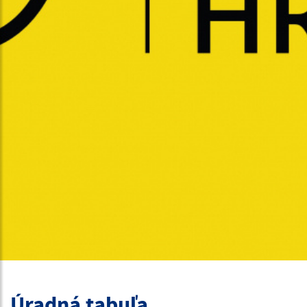
Úradná tabuľa