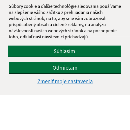
informatika@kosice-dh.sk
Súbory cookie a ďalšie technológie sledovania používame
+421 55 300 90 01
na zlepšenie vášho zážitku z prehliadania našich
webových stránok, na to, aby sme vám zobrazovali
IČO: 00690988
prispôsobený obsah a cielené reklamy, na analýzu
návštevnosti našich webových stránok a na pochopenie
toho, odkiaľ naši návštevníci prichádzajú.
Súhlasím
Odmietam
Zmeniť moje nastavenia