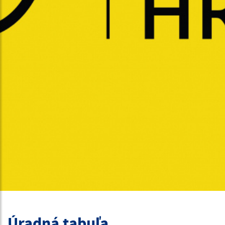
Úradná tabuľa