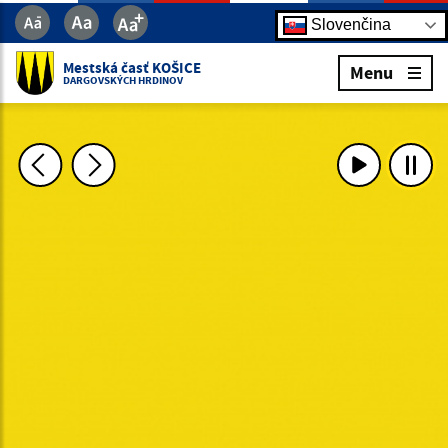
Slovenčina
Mestská časť KOŠICE
Menu
DARGOVSKÝCH HRDINOV