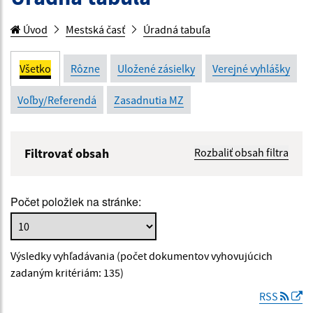
Úvod
Mestská časť
Úradná tabuľa
Všetko
Rôzne
Uložené zásielky
Verejné vyhlášky
Voľby/Referendá
Zasadnutia MZ
Filtrovať obsah
Rozbaliť obsah filtra
Názov:
Počet položiek na stránke:
Popis:
Výsledky vyhľadávania (počet dokumentov vyhovujúcich
Dátum zverejnenia od:
zadaným kritériám: 135)
RSS