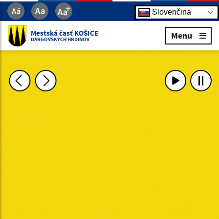
Slovenčina
Mestská časť KOŠICE
Menu
DARGOVSKÝCH HRDINOV