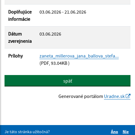
Doplňujúce
03.06.2026 - 21.06.2026
informácie
Dátum
03.06.2026
zverejnenia
Prílohy
zaneta_millerova_jana_ballova_stefa...
(PDF, 93.04KB )
späť
Generované portálom
Uradne.sk
Je táto stránka užitočná?
Áno
Nie