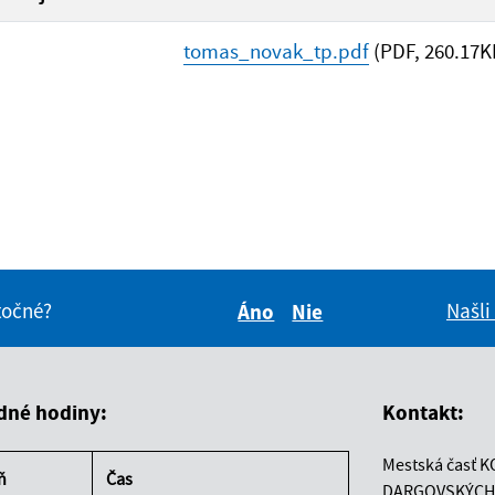
tomas_novak_tp.pdf
(PDF, 260.17K
itočné?
Našli
Áno
Nie
Boli tieto informácie pre 
Boli tieto informáci
dné hodiny:
Kontakt:
Mestská časť K
ň
Čas
DARGOVSKÝCH