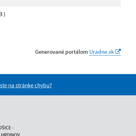
B )
Generované portálom
Uradne.sk
 ste na stránke chybu?
vás užitočné?
e pre vás užitočné?
OŠICE -
 HRDINOV