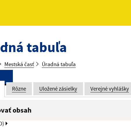
dná tabuľa
Mestská časť
Úradná tabuľa
Rôzne
Uložené zásielky
Verejné vyhlášky
ovať obsah
:
Popis:
O)