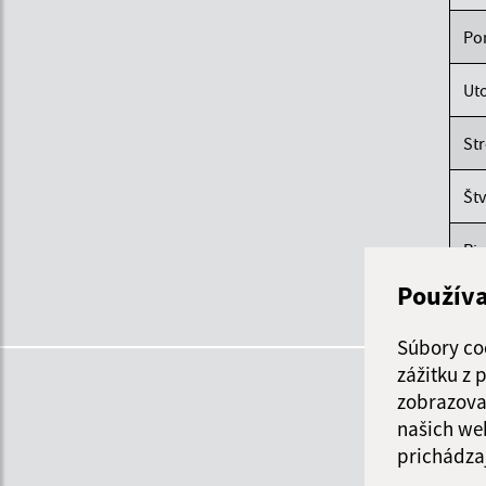
Po
Ut
St
Štv
Pi
Použív
Súbory co
zážitku z
zobrazova
našich we
prichádza