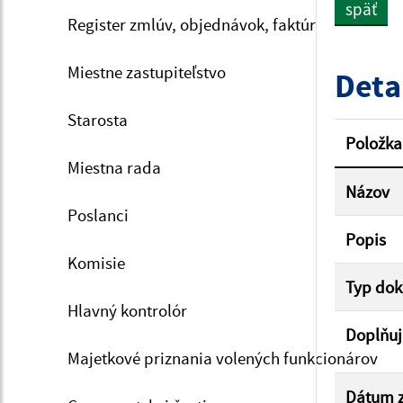
späť
Register zmlúv, objednávok, faktúr
Dátum 
Miestne zastupiteľstvo
Deta
Starosta
Filtr
Položka
Miestna rada
Názov
Poslanci
Popis
Komisie
Typ do
Hlavný kontrolór
Doplňuj
Majetkové priznania volených funkcionárov
Dátum z