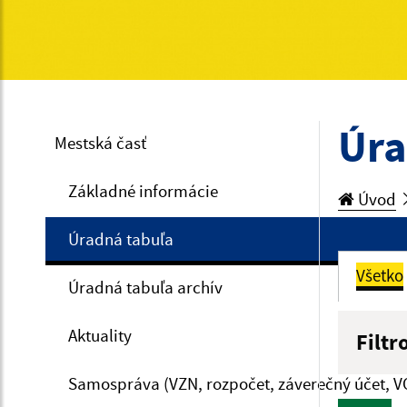
Úra
Mestská časť
Základné informácie
Úvod
Úradná tabuľa
Všetko
Úradná tabuľa archív
Aktuality
Filtr
Názov
Samospráva (VZN, rozpočet, záverečný účet, V