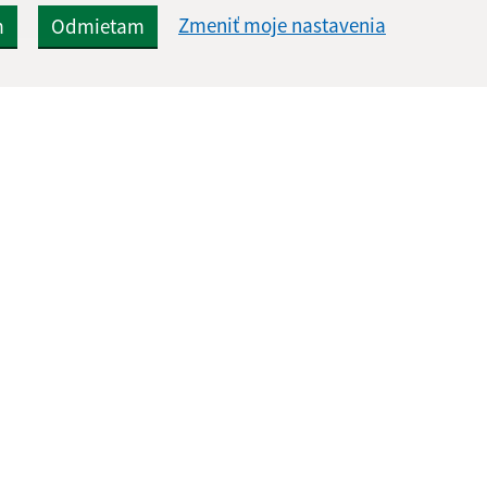
Zmeniť moje nastavenia
m
Odmietam
Rýchle odkazy:
Aktualiz
nku
Úradná tabuľa
07.08.2026 
Aktuality
RSS
Fotogaléria
Kontakty