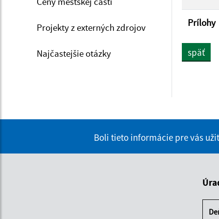
Ceny mestskej časti
Prílohy
Projekty z externých zdrojov
späť
Najčastejšie otázky
Boli tieto informácie pre vás už
Úra
De