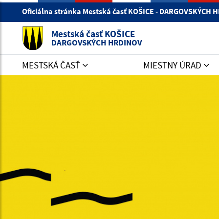
Oficiálna stránka Mestská časť KOŠICE - DARGOVSKÝCH
Mestská časť KOŠICE
DARGOVSKÝCH HRDINOV
MESTSKÁ ČASŤ
MIESTNY ÚRAD