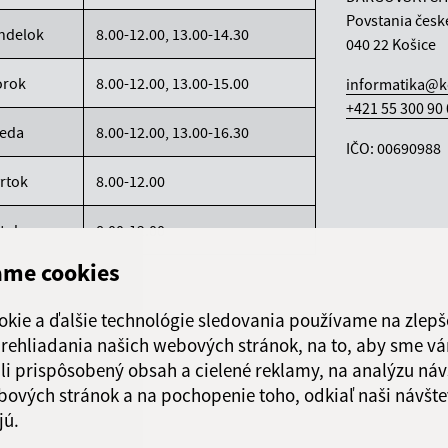
Povstania česk
ndelok
8.00-12.00, 13.00-14.30
040 22 Košice
orok
8.00-12.00, 13.00-15.00
informatika@k
+421 55 300 90
reda
8.00-12.00, 13.00-16.30
IČO: 00690988
rtok
8.00-12.00
atok
8.00-12.00
ame cookies
okie a ďalšie technológie sledovania používame na zlepš
 prehliadania našich webových stránok, na to, aby sme v
li prispôsobený obsah a cielené reklamy, na analýzu náv
bových stránok a na pochopenie toho, odkiaľ naši návšte
jú.