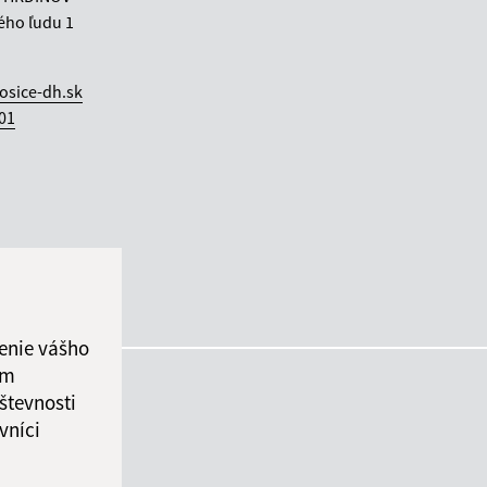
ého ľudu 1
osice-dh.sk
 01
enie vášho
ám
števnosti
vníci