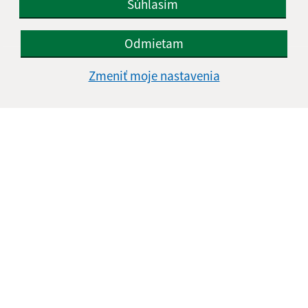
Súhlasím
Odmietam
Informácie o stránke:
Zmeniť moje nastavenia
Vyhlásenie o prístupnosti
Autorské práva
Ochrana osobných údajov
Navigácia:
Vytlačiť aktuálnu stránku
Mapa stránok
Cookies
Rýchle odkazy:
Úradná tabuľa
Aktuality
Fotogaléria