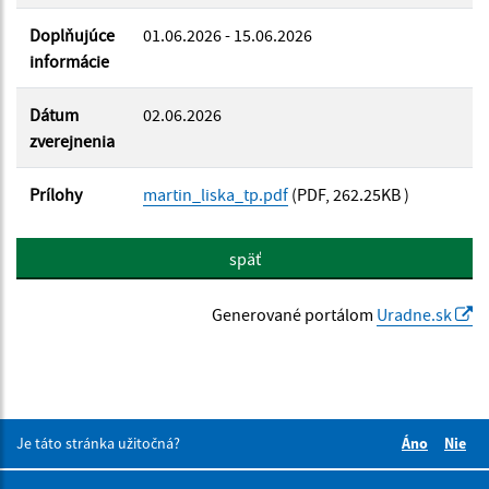
Doplňujúce
01.06.2026 - 15.06.2026
informácie
Dátum
02.06.2026
zverejnenia
Prílohy
martin_liska_tp.pdf
(PDF, 262.25KB )
späť
Generované portálom
Uradne.sk
Je táto stránka užitočná?
Áno
Nie
Boli tieto 
Boli 