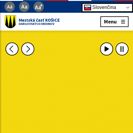
Slovenčina
Mestská časť KOŠICE
Menu
DARGOVSKÝCH HRDINOV