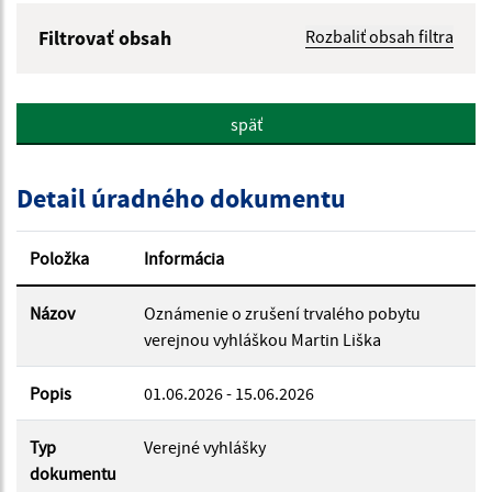
Filtrovať obsah
Rozbaliť obsah filtra
Názov:
späť
Popis:
Detail úradného dokumentu
Dátum zverejnenia od:
Položka
Informácia
Dátum zverejnenia do:
Názov
Oznámenie o zrušení trvalého pobytu
verejnou vyhláškou Martin Liška
Popis
Filtrovať
01.06.2026 - 15.06.2026
Reset
Typ
Verejné vyhlášky
dokumentu