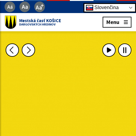
Slovenčina
Mestská časť KOŠICE
Menu
DARGOVSKÝCH HRDINOV