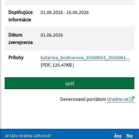
Doplňujúce
01.06.2026 - 16.06.2026
informácie
Dátum
01.06.2026
zverejnenia
Prílohy
katarina_bodnarova_20260601_2026061...
(PDF, 125.47KB )
späť
Generované portálom
Uradne.sk
Je táto stránka užitočná?
Áno
Nie