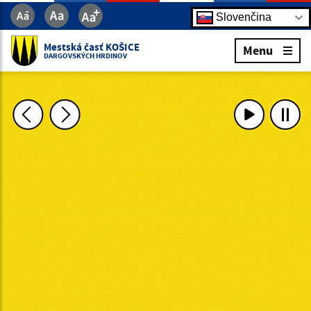
Slovenčina
Mestská časť KOŠICE
Menu
DARGOVSKÝCH HRDINOV