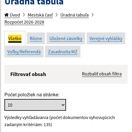
Úradná tabuľa
Úvod
Mestská časť
Úradná tabuľa
Rozpočet 2026-2028
Všetko
Rôzne
Uložené zásielky
Verejné vyhlášky
Voľby/Referendá
Zasadnutia MZ
Filtrovať obsah
Rozbaliť obsah filtra
Názov:
Počet položiek na stránke:
Popis:
Výsledky vyhľadávania (počet dokumentov vyhovujúcich
Dátum zverejnenia od:
zadaným kritériám: 135)