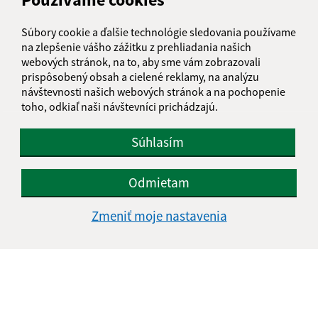
informatika@kosice-dh.sk
Súbory cookie a ďalšie technológie sledovania používame
+421 55 300 90 01
na zlepšenie vášho zážitku z prehliadania našich
webových stránok, na to, aby sme vám zobrazovali
IČO: 00690988
prispôsobený obsah a cielené reklamy, na analýzu
návštevnosti našich webových stránok a na pochopenie
toho, odkiaľ naši návštevníci prichádzajú.
Súhlasím
Odmietam
Zmeniť moje nastavenia