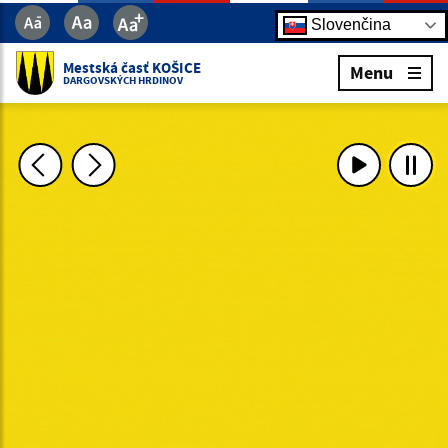
Slovenčina
Mestská časť KOŠICE
Menu
DARGOVSKÝCH HRDINOV