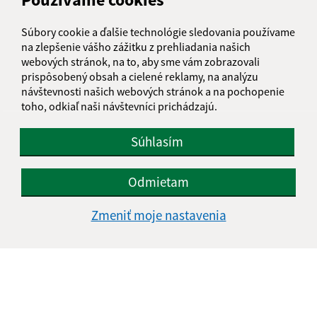
informatika@kosice-dh.sk
Súbory cookie a ďalšie technológie sledovania používame
+421 55 300 90 01
na zlepšenie vášho zážitku z prehliadania našich
webových stránok, na to, aby sme vám zobrazovali
IČO: 00690988
prispôsobený obsah a cielené reklamy, na analýzu
návštevnosti našich webových stránok a na pochopenie
toho, odkiaľ naši návštevníci prichádzajú.
Súhlasím
Odmietam
Zmeniť moje nastavenia