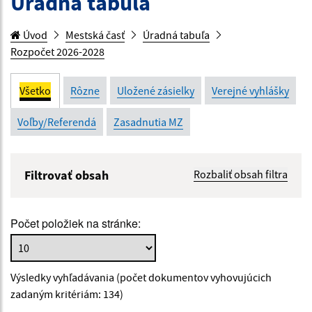
Úradná tabuľa
Úvod
Mestská časť
Úradná tabuľa
Rozpočet 2026-2028
Všetko
Rôzne
Uložené zásielky
Verejné vyhlášky
Voľby/Referendá
Zasadnutia MZ
Filtrovať obsah
Rozbaliť obsah filtra
Názov:
Počet položiek na stránke:
Popis:
Výsledky vyhľadávania (počet dokumentov vyhovujúcich
Dátum zverejnenia od:
zadaným kritériám: 134)