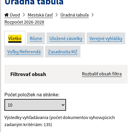
Úradná tabuľa
Úvod
Mestská časť
Úradná tabuľa
Rozpočet 2026-2028
Všetko
Rôzne
Uložené zásielky
Verejné vyhlášky
Voľby/Referendá
Zasadnutia MZ
Filtrovať obsah
Rozbaliť obsah filtra
Názov:
Počet položiek na stránke:
Popis:
Výsledky vyhľadávania (počet dokumentov vyhovujúcich
Dátum zverejnenia od:
zadaným kritériám: 135)