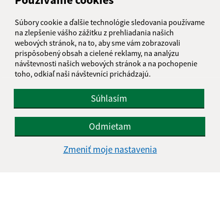
informatika@kosice-dh.sk
Súbory cookie a ďalšie technológie sledovania používame
+421 55 300 90 01
na zlepšenie vášho zážitku z prehliadania našich
webových stránok, na to, aby sme vám zobrazovali
IČO: 00690988
prispôsobený obsah a cielené reklamy, na analýzu
návštevnosti našich webových stránok a na pochopenie
toho, odkiaľ naši návštevníci prichádzajú.
Súhlasím
Odmietam
Zmeniť moje nastavenia