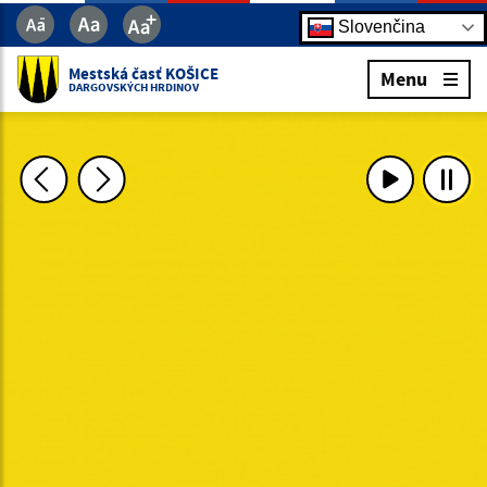
Slovenčina
Mestská časť KOŠICE
Menu
DARGOVSKÝCH HRDINOV