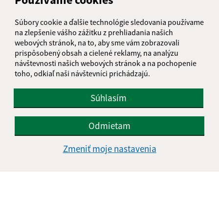
informatika@kosice-dh.sk
Súbory cookie a ďalšie technológie sledovania používame
+421 55 300 90 01
na zlepšenie vášho zážitku z prehliadania našich
webových stránok, na to, aby sme vám zobrazovali
IČO: 00690988
prispôsobený obsah a cielené reklamy, na analýzu
návštevnosti našich webových stránok a na pochopenie
toho, odkiaľ naši návštevníci prichádzajú.
Súhlasím
Odmietam
Zmeniť moje nastavenia