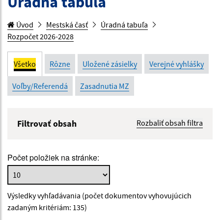
Úradná tabuľa
Úvod
Mestská časť
Úradná tabuľa
Rozpočet 2026-2028
Všetko
Rôzne
Uložené zásielky
Verejné vyhlášky
Voľby/Referendá
Zasadnutia MZ
Filtrovať obsah
Rozbaliť obsah filtra
Názov:
Počet položiek na stránke:
Popis:
Výsledky vyhľadávania (počet dokumentov vyhovujúcich
Dátum zverejnenia od:
zadaným kritériám: 135)