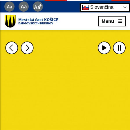
Slovenčina
Mestská časť KOŠICE
Menu
DARGOVSKÝCH HRDINOV