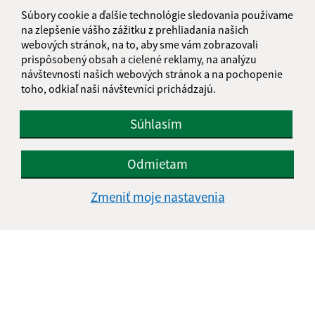
informatika@kosice-dh.sk
Súbory cookie a ďalšie technológie sledovania používame
+421 55 300 90 01
na zlepšenie vášho zážitku z prehliadania našich
webových stránok, na to, aby sme vám zobrazovali
IČO: 00690988
prispôsobený obsah a cielené reklamy, na analýzu
návštevnosti našich webových stránok a na pochopenie
toho, odkiaľ naši návštevníci prichádzajú.
Súhlasím
Odmietam
Zmeniť moje nastavenia