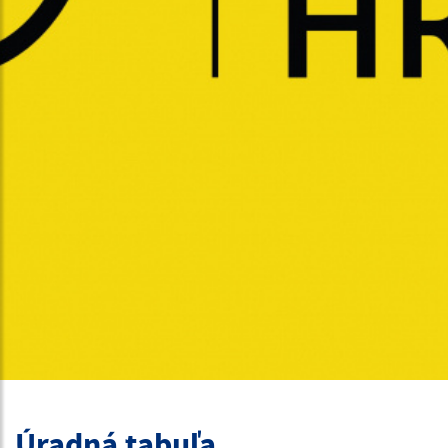
Úradná tabuľa