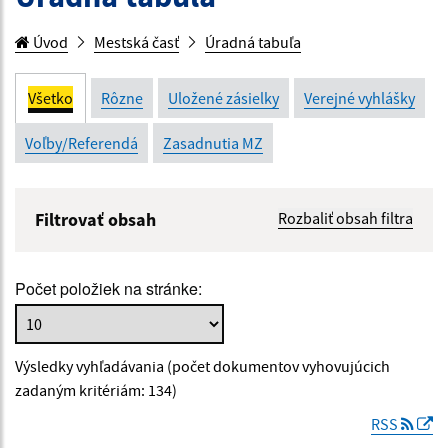
Úvod
Mestská časť
Úradná tabuľa
Všetko
Rôzne
Uložené zásielky
Verejné vyhlášky
Voľby/Referendá
Zasadnutia MZ
Filtrovať obsah
Rozbaliť obsah filtra
Názov:
Počet položiek na stránke:
Popis:
Výsledky vyhľadávania (počet dokumentov vyhovujúcich
Dátum zverejnenia od:
zadaným kritériám: 134)
RSS