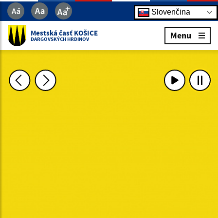
Slovenčina
Mestská časť KOŠICE
Menu
DARGOVSKÝCH HRDINOV