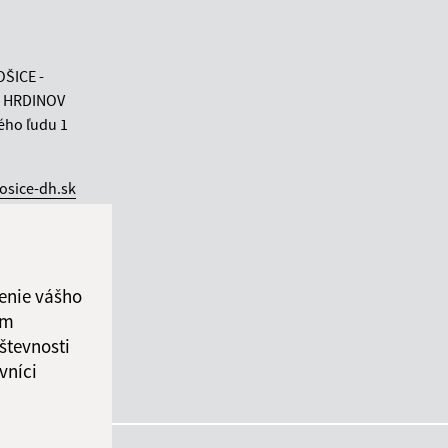
OŠICE -
 HRDINOV
ého ľudu 1
osice-dh.sk
 01
enie vášho
ám
števnosti
vníci