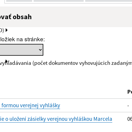
ovať obsah
:
Popis:
O)
ložiek na stránke:
zverejnenia do:
 vyhľadávania (počet dokumentov vyhovujúcich zadaným 
ovať
P
 formou verejnej vyhlášky
-
 o uložení zásielky verejnou vyhláškou Marcela
06