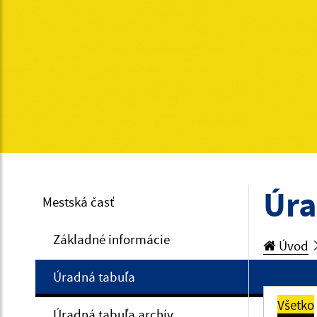
Úra
Mestská časť
Základné informácie
Úvod
Úradná tabuľa
Všetko
Úradná tabuľa archív