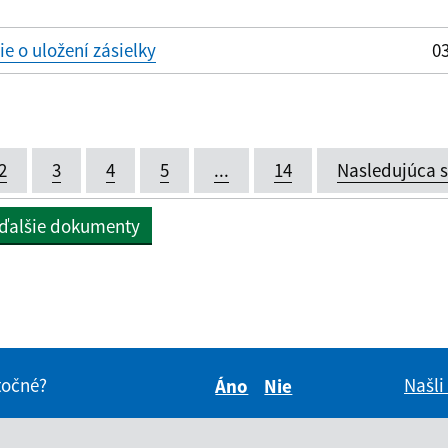
 o uložení zásielky
03
2
3
4
5
...
14
Nasledujúca 
 ďalšie dokumenty
itočné?
Našli
Áno
Nie
Boli tieto informácie pre 
Boli tieto informáci