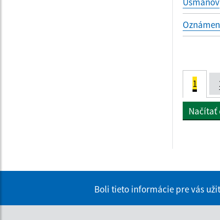
Usmanov
Oznámenie
1
Načítať
Boli tieto informácie pre vás už