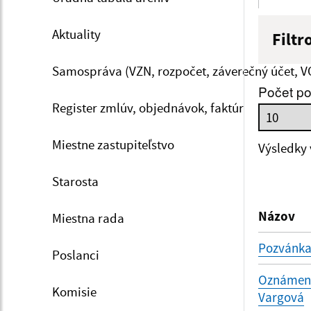
Aktuality
Filtr
Názov
Samospráva (VZN, rozpočet, záverečný účet, V
Počet po
Register zmlúv, objednávok, faktúr
Dátum 
Miestne zastupiteľstvo
Výsledky
Starosta
Filtr
Názov
Miestna rada
Pozvánka
Poslanci
Oznámenie
Komisie
Vargová