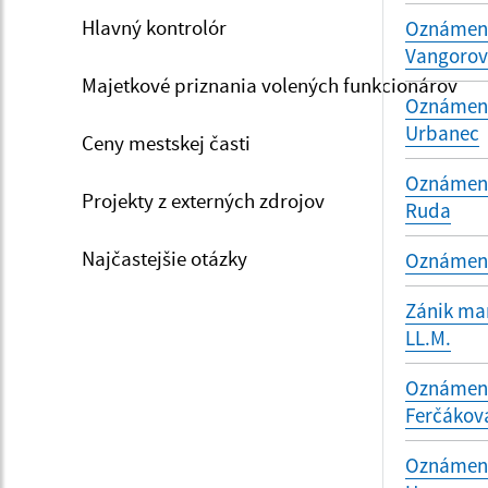
Hlavný kontrolór
Oznámenie
Vangoro
Majetkové priznania volených funkcionárov
Oznámenie
Urbanec
Ceny mestskej časti
Oznámenie
Projekty z externých zdrojov
Ruda
Najčastejšie otázky
Oznámenie
Zánik man
LL.M.
Oznámenie
Ferčákov
Oznámenie