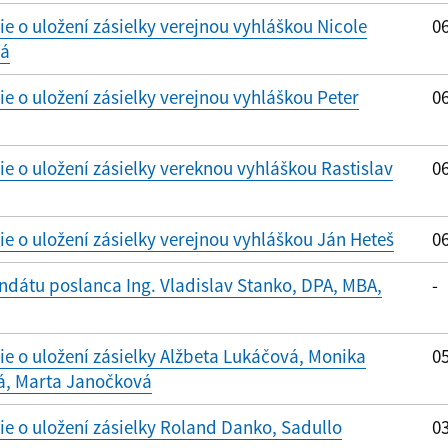
 o uložení zásielky verejnou vyhláškou Nicole
06
vá
 o uložení zásielky verejnou vyhláškou Peter
06
 o uložení zásielky vereknou vyhláškou Rastislav
06
 o uložení zásielky verejnou vyhláškou Ján Heteš
06
dátu poslanca Ing. Vladislav Stanko, DPA, MBA,
-
 o uložení zásielky Alžbeta Lukáčová, Monika
05
á, Marta Janočková
 o uložení zásielky Roland Danko, Sadullo
03