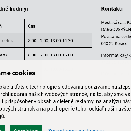
dné hodiny:
Kontakt:
Mestská časť K
ň
Čas
DARGOVSKÝCH
Povstania česk
ndelok
8.00-12.00, 13.00-14.30
040 22 Košice
orok
8.00-12.00, 13.00-15.00
informatika@k
+421 55 300 90
reda
8.00-12.00, 13.00-16.30
ame cookies
IČO: 00690988
rtok
8.00-12.00
okie a ďalšie technológie sledovania používame na zlepš
 prehliadania našich webových stránok, na to, aby sme v
atok
8.00-12.00
li prispôsobený obsah a cielené reklamy, na analýzu náv
bových stránok a na pochopenie toho, odkiaľ naši návšte
jú.
Zmeniť moje nastavenia
m
Odmietam