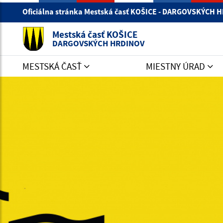
Oficiálna stránka Mestská časť KOŠICE - DARGOVSKÝCH
Mestská časť KOŠICE
DARGOVSKÝCH HRDINOV
MESTSKÁ ČASŤ
MIESTNY ÚRAD