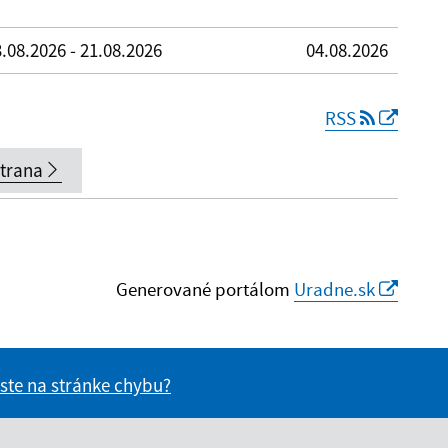
.08.2026 - 21.08.2026
04.08.2026
RSS
strana
Generované portálom
Uradne.sk
 ste na stránke chybu?
vás užitočné?
e pre vás užitočné?