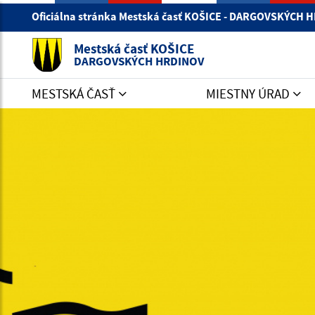
Oficiálna stránka Mestská časť KOŠICE - DARGOVSKÝCH
Mestská časť KOŠICE
DARGOVSKÝCH HRDINOV
MESTSKÁ ČASŤ
MIESTNY ÚRAD