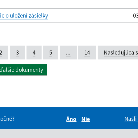
 o uložení zásielky
03
2
3
4
5
...
14
Nasledujúca 
 ďalšie dokumenty
itočné?
Našli
Áno
Nie
Boli tieto informácie pre 
Boli tieto informáci