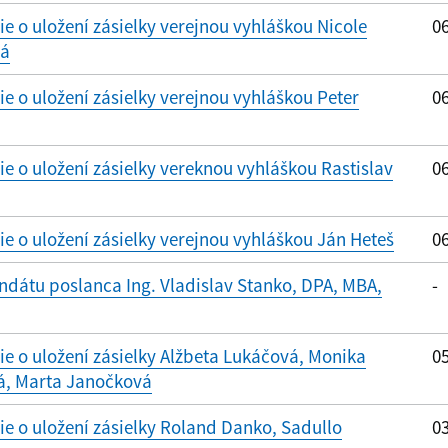
 o uložení zásielky verejnou vyhláškou Nicole
06
vá
 o uložení zásielky verejnou vyhláškou Peter
06
 o uložení zásielky vereknou vyhláškou Rastislav
06
 o uložení zásielky verejnou vyhláškou Ján Heteš
06
dátu poslanca Ing. Vladislav Stanko, DPA, MBA,
-
 o uložení zásielky Alžbeta Lukáčová, Monika
05
á, Marta Janočková
 o uložení zásielky Roland Danko, Sadullo
03