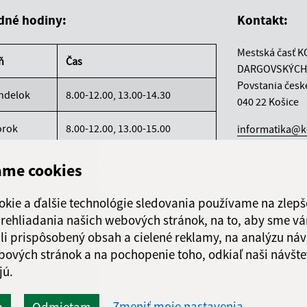
dné hodiny:
Kontakt:
Mestská časť K
ň
Čas
DARGOVSKÝCH
Povstania česk
ndelok
8.00-12.00, 13.00-14.30
040 22 Košice
orok
8.00-12.00, 13.00-15.00
informatika@k
+421 55 300 90
reda
8.00-12.00, 13.00-16.30
ame cookies
IČO: 00690988
rtok
8.00-12.00
okie a ďalšie technológie sledovania používame na zlepš
 prehliadania našich webových stránok, na to, aby sme v
atok
8.00-12.00
li prispôsobený obsah a cielené reklamy, na analýzu náv
bových stránok a na pochopenie toho, odkiaľ naši návšte
jú.
Zmeniť moje nastavenia
m
Odmietam