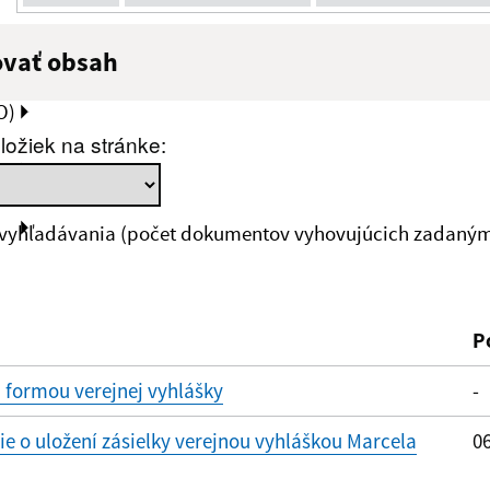
ovať obsah
:
Popis:
O)
ložiek na stránke:
zverejnenia do:
 vyhľadávania (počet dokumentov vyhovujúcich zadaným 
ovať
P
 formou verejnej vyhlášky
-
 o uložení zásielky verejnou vyhláškou Marcela
06