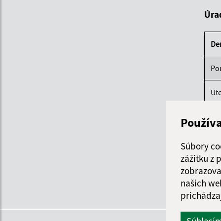
Úra
De
Po
Ut
St
Použív
Štv
Súbory co
zážitku z
Pi
zobrazova
našich we
prichádza
Súhlasí