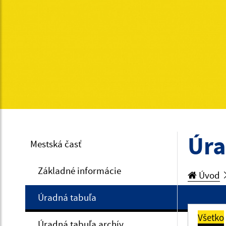
Úra
Mestská časť
Základné informácie
Úvod
Úradná tabuľa
Všetko
Úradná tabuľa archív