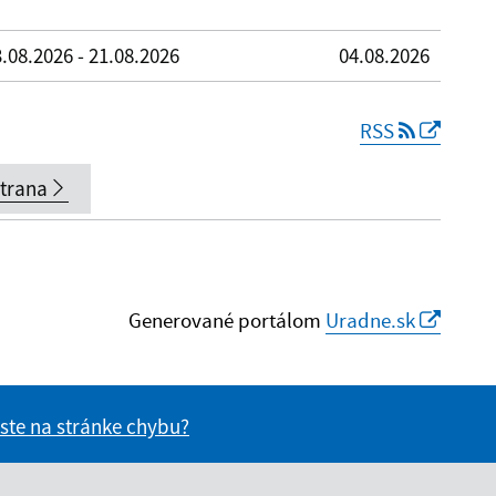
.08.2026 - 21.08.2026
04.08.2026
RSS
strana
Generované portálom
Uradne.sk
 ste na stránke chybu?
vás užitočné?
e pre vás užitočné?