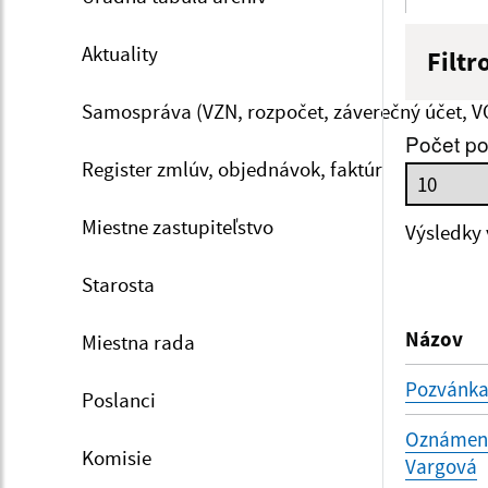
Aktuality
Filtr
Názov
Samospráva (VZN, rozpočet, záverečný účet, V
Počet po
Register zmlúv, objednávok, faktúr
Dátum 
Miestne zastupiteľstvo
Výsledky
Starosta
Filtr
Názov
Miestna rada
Pozvánka
Poslanci
Oznámenie
Komisie
Vargová