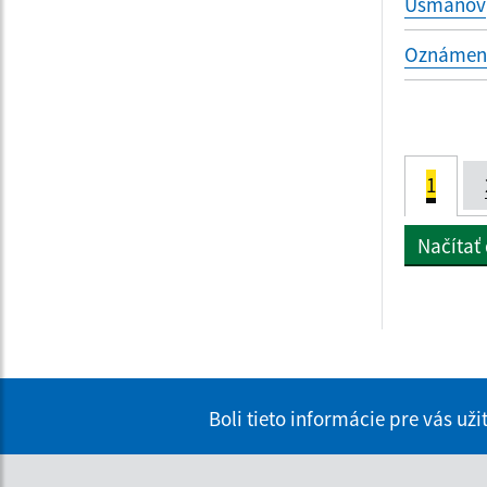
Usmanov
Oznámenie
1
Načítať
Boli tieto informácie pre vás už