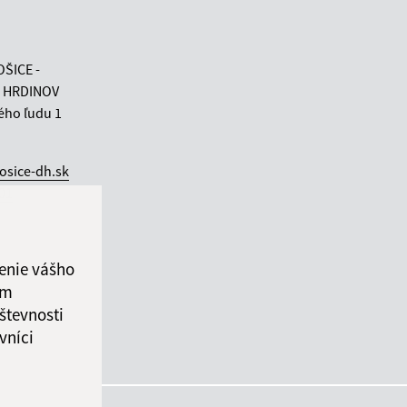
OŠICE -
 HRDINOV
ého ľudu 1
osice-dh.sk
 01
enie vášho
ám
števnosti
vníci