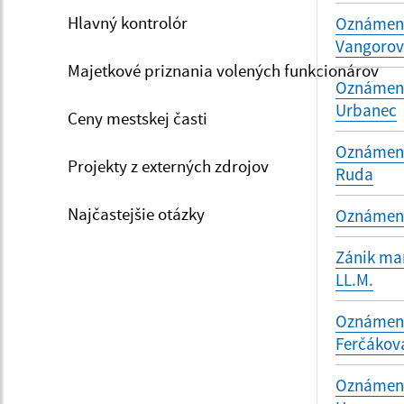
Hlavný kontrolór
Oznámenie
Vangoro
Majetkové priznania volených funkcionárov
Oznámenie
Urbanec
Ceny mestskej časti
Oznámenie
Projekty z externých zdrojov
Ruda
Najčastejšie otázky
Oznámenie
Zánik man
LL.M.
Oznámenie
Ferčákov
Oznámenie