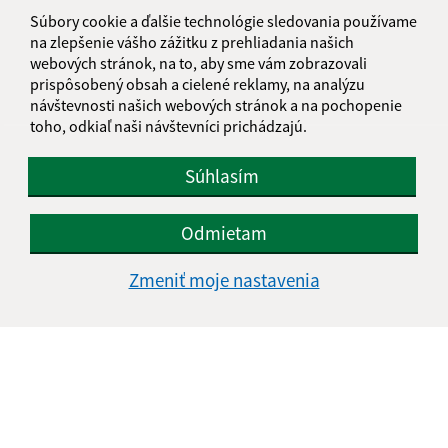
informatika@kosice-dh.sk
Súbory cookie a ďalšie technológie sledovania používame
+421 55 300 90 01
na zlepšenie vášho zážitku z prehliadania našich
webových stránok, na to, aby sme vám zobrazovali
IČO: 00690988
prispôsobený obsah a cielené reklamy, na analýzu
návštevnosti našich webových stránok a na pochopenie
toho, odkiaľ naši návštevníci prichádzajú.
Súhlasím
Odmietam
Zmeniť moje nastavenia