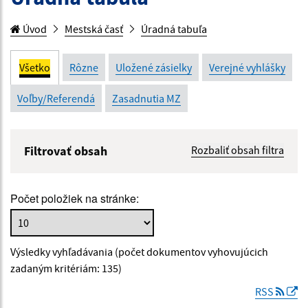
Úvod
Mestská časť
Úradná tabuľa
Všetko
Rôzne
Uložené zásielky
Verejné vyhlášky
Voľby/Referendá
Zasadnutia MZ
Filtrovať obsah
Rozbaliť obsah filtra
Názov:
Počet položiek na stránke:
Popis:
Výsledky vyhľadávania (počet dokumentov vyhovujúcich
Dátum zverejnenia od:
zadaným kritériám: 135)
RSS