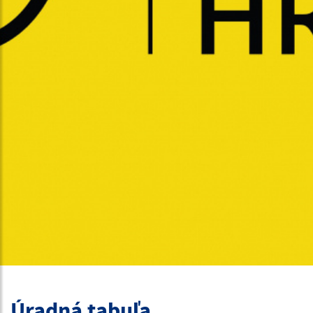
Úradná tabuľa