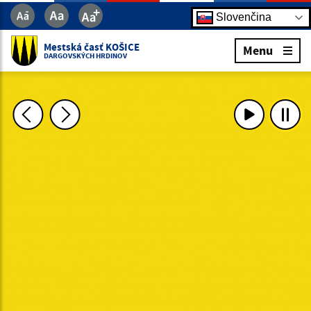
Slovenčina
Mestská časť KOŠICE
Menu
DARGOVSKÝCH HRDINOV