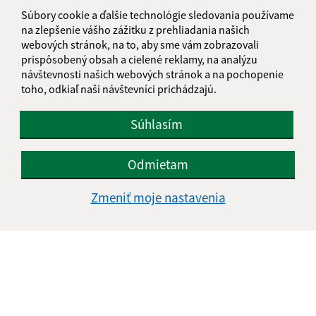
informatika@kosice-dh.sk
Súbory cookie a ďalšie technológie sledovania používame
+421 55 300 90 01
na zlepšenie vášho zážitku z prehliadania našich
webových stránok, na to, aby sme vám zobrazovali
IČO: 00690988
prispôsobený obsah a cielené reklamy, na analýzu
návštevnosti našich webových stránok a na pochopenie
toho, odkiaľ naši návštevníci prichádzajú.
Súhlasím
Odmietam
Zmeniť moje nastavenia