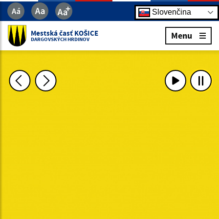
Slovenčina
Mestská časť KOŠICE
Menu
DARGOVSKÝCH HRDINOV