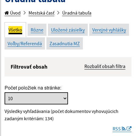
Úvod
Mestská časť
Úradná tabuľa
Všetko
Rôzne
Uložené zásielky
Verejné vyhlášky
Voľby/Referendá
Zasadnutia MZ
Filtrovať obsah
Rozbaliť obsah filtra
Názov:
Počet položiek na stránke:
Popis:
Výsledky vyhľadávania (počet dokumentov vyhovujúcich
Dátum zverejnenia od:
zadaným kritériám: 134)
RSS