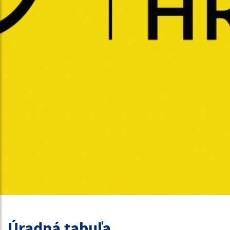
Úradná tabuľa